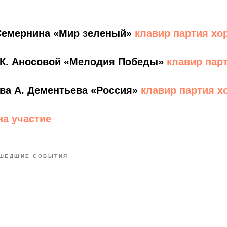
 Семернина «Мир зеленый»
клавир
партия хо
. К. Аносовой «Мелодия Победы»
клавир
пар
ова А. Дементьева «Россия»
клавир
партия х
на участие
ШЕДШИЕ СОБЫТИЯ