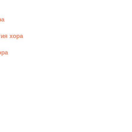
ра
тия хора
ора