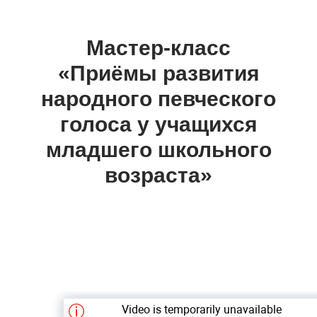
Мастер-класс
«Приёмы развития
народного певческого
голоса у учащихся
младшего школьного
возраста»
00
00
00
00
дни
часы
минуты
секунды