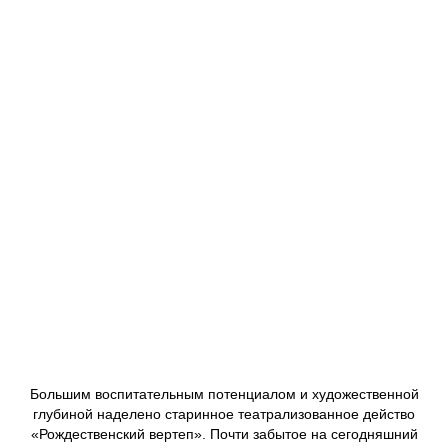
дни
часы
минуты
секунды
Большим воспитательным потенциалом и художественной
глубиной наделено старинное театрализованное действо
«Рождественский вертеп». Почти забытое на сегодняшний